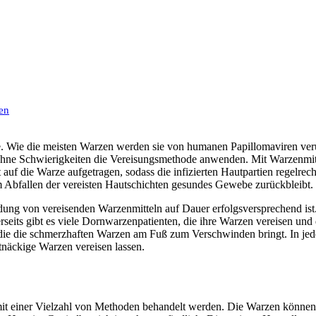
den
e. Wie die meisten Warzen werden sie von humanen Papillomaviren ver
r ohne Schwierigkeiten die Vereisungsmethode anwenden. Mit Warzenmitt
auf die Warze aufgetragen, sodass die infizierten Hautpartien regelrech
Abfallen der vereisten Hautschichten gesundes Gewebe zurückbleibt.
ung von vereisenden Warzenmitteln auf Dauer erfolgsversprechend ist.
seits gibt es viele Dornwarzenpatienten, die ihre Warzen vereisen und 
e die schmerzhaften Warzen am Fuß zum Verschwinden bringt. In jede
tnäckige Warzen vereisen lassen.
it einer Vielzahl von Methoden behandelt werden. Die Warzen können d