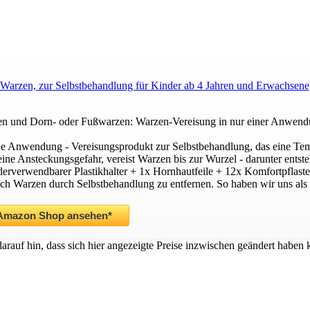
en, zur Selbstbehandlung für Kinder ab 4 Jahren und Erwachsene, mi
nd Dorn- oder Fußwarzen: Warzen-Vereisung in nur einer Anwendung 
che Anwendung - Vereisungsprodukt zur Selbstbehandlung, das eine Tem
keine Ansteckungsgefahr, vereist Warzen bis zur Wurzel - darunter entst
rverwendbarer Plastikhalter + 1x Hornhautfeile + 12x Komfortpflaster
h Warzen durch Selbstbehandlung zu entfernen. So haben wir uns als
 Amazon Shop ansehen*
darauf hin, dass sich hier angezeigte Preise inzwischen geändert habe