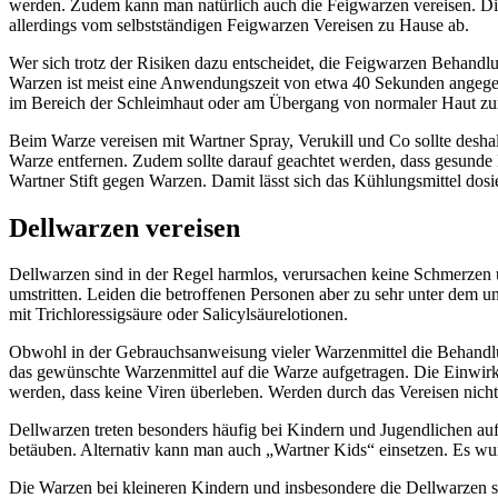
werden. Zudem kann man natürlich auch die Feigwarzen vereisen. Die 
allerdings vom selbstständigen Feigwarzen Vereisen zu Hause ab.
Wer sich trotz der Risiken dazu entscheidet, die Feigwarzen Behandlu
Warzen ist meist eine Anwendungszeit von etwa 40 Sekunden angegeben
im Bereich der Schleimhaut oder am Übergang von normaler Haut zur 
Beim Warze vereisen mit Wartner Spray, Verukill und Co sollte desh
Warze entfernen. Zudem sollte darauf geachtet werden, dass gesunde 
Wartner Stift gegen Warzen. Damit lässt sich das Kühlungsmittel dos
Dellwarzen vereisen
Dellwarzen sind in der Regel harmlos, verursachen keine Schmerzen u
umstritten. Leiden die betroffenen Personen aber zu sehr unter dem
mit Trichloressigsäure oder Salicylsäurelotionen.
Obwohl in der Gebrauchsanweisung vieler Warzenmittel die Behandlu
das gewünschte Warzenmittel auf die Warze aufgetragen. Die Einwirkz
werden, dass keine Viren überleben. Werden durch das Vereisen nicht 
Dellwarzen treten besonders häufig bei Kindern und Jugendlichen auf
betäuben. Alternativ kann man auch „Wartner Kids“ einsetzen. Es wur
Die Warzen bei kleineren Kindern und insbesondere die Dellwarzen s