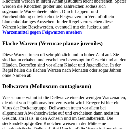
Knötchen werden in ihrem Anfangsstudium leicht übersehen. Später
werden die Knötchen größer und zahlreicher, sodass sich
sogenannte Warzenbeete bilden. Durch Lappen- und
Furchenbildung entwickeln die Feigwarzen im Verlauf oft ein
blumenkohlartiges Aussehen. In der Regel verursachen diese
Warzen keine Beschwerden, eventuell tritt ein Juckreiz auf.
Warzenmittel gegen Feigwarzen ansehen
Flache Warzen (Verrucae planae juveniles)
Diese Warzen treten oft sehr plötzlich und in hoher Zahl auf. Sie
sind kaum erhaben und erscheinen bevorzugt im Gesicht und an den
Händen. Betroffen sind vor allem Kinder und Jugendliche. In der
Regel heilen die flachen Warzen nach Monaten oder sogar Jahren
ohne Narben ab.
Dellwarzen (Molluscum contagiosum)
Wie schon erwähnt ist die Dellwarze eine der wenigen Warzenarten,
die nicht von Papillomaviren verursacht wird. Erreger ist hier ein
Virus der Pockengruppe. Dellwarzen treten vor allem bei
allgemeiner Abwehrschwäche auf und erscheinen dann meist im
Gesicht, am Hals, in den Achseln und im Genitalbereich. Die
stecknadelkopfgroßen Knötchen weisen in der Mitte eine
charakteristische Delle auf. Bei Druck auf die Warze tritt aus einer