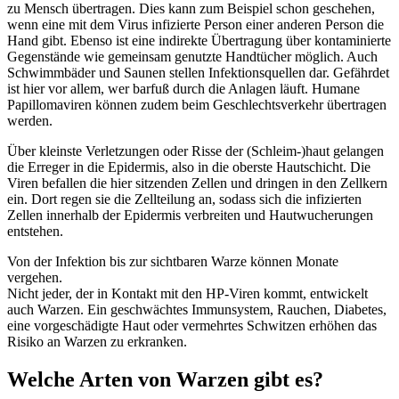
zu Mensch übertragen. Dies kann zum Beispiel schon geschehen,
wenn eine mit dem Virus infizierte Person einer anderen Person die
Hand gibt. Ebenso ist eine indirekte Übertragung über kontaminierte
Gegenstände wie gemeinsam genutzte Handtücher möglich. Auch
Schwimmbäder und Saunen stellen Infektionsquellen dar. Gefährdet
ist hier vor allem, wer barfuß durch die Anlagen läuft. Humane
Papillomaviren können zudem beim Geschlechtsverkehr übertragen
werden.
Über kleinste Verletzungen oder Risse der (Schleim-)haut gelangen
die Erreger in die Epidermis, also in die oberste Hautschicht. Die
Viren befallen die hier sitzenden Zellen und dringen in den Zellkern
ein. Dort regen sie die Zellteilung an, sodass sich die infizierten
Zellen innerhalb der Epidermis verbreiten und Hautwucherungen
entstehen.
Von der Infektion bis zur sichtbaren Warze können Monate
vergehen.
Nicht jeder, der in Kontakt mit den HP-Viren kommt, entwickelt
auch Warzen. Ein geschwächtes Immunsystem, Rauchen, Diabetes,
eine vorgeschädigte Haut oder vermehrtes Schwitzen erhöhen das
Risiko an Warzen zu erkranken.
Welche Arten von Warzen gibt es?