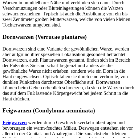
Warzen in unmittelbarer Nähe und verbinden sich dann. Durch
Verschmutzungen oder Bluteinlagerungen können die Warzen
schwarz erscheinen. Typisch ist auch die Ausbildung von ein bis
zwei Zentimeter großen Mutterwarzen, welche von vielen kleinen
Tochterwarzen umgeben sind.
Dornwarzen (Verrucae plantares)
Dornwarzen sind eine Variante der gewöhnlichen Warze, werden
aber aufgrund ihrer speziellen Lokalisation gesondert betrachtet.
Dornwarzen, auch Plantarwarzen genannt, finden sich im Bereich
der Fußsohle. Sie sind scharf begrenzt und anders als die
gewöhnliche Warze nicht erhaben, sondern wie ein Dorn in die
Haut eingewachsen. Optisch fallen sie durch eine verhornte, von
dunklen Pünktchen durchsetzte Oberfläche auf. Dornwarzen
können beim Gehen erheblich schmerzen, da sich die Warzen durch
das auf dem Fuß lastende Körpergewicht bei jedem Schritt in die
Haut drücken.
Feigwarzen (Condyloma acuminata)
Feigwarzen
werden durch Geschlechtsverkehr übertragen und
bevorzugen ein warm-feuchtes Milieu. Deswegen entstehen sie vor
allem in der Genital- und Analregion. Die zunächst eher kleinen